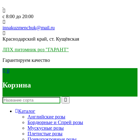
Skip
to
content
c 8:00 до 20:00
innakuzmenchuk@mail.ru
Краснодарский край, ст. Кущёвская
ЛПХ питомник роз "ГАРАНТ"
Гарантируем качество
0
Корзина
Каталог
Английские розы
Бордюрные и Спрей розы
Мускусные розы
Плетистые розы
Почвопокровные розы